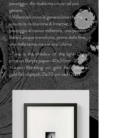
passaggio, dio duale ma unico nel suo
genere.
I Millennials sono la generazione che ha
vissuto la rivoluzione di Internet, il
passaggio al nuovo millennio, una pseudo
Belle Époque transitoria, prima della fine,
una delle tante ma per ora l'ultima.
-Time is the shadow of the light-Digital
print on Baryta paper-40x50cm-2021
-Giano-Marbling on gold foil, oxidized
gold foil-diptych 21x30 cm cad-2021