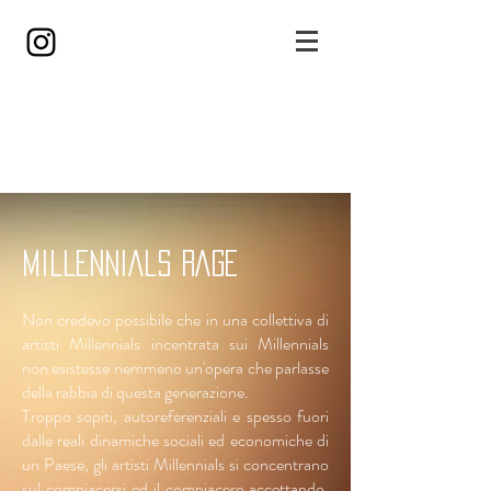
MILLENNIALS
RAGE
Non credevo possibile che in una collettiva di
artisti Millennials incentrata sui Millennials
non esistesse nemmeno un'opera che parlasse
della rabbia di questa generazione.
Troppo sopiti, autoreferenziali e spesso fuori
dalle reali dinamiche sociali ed economiche di
un Paese, gli artisti Millennials si concentrano
sul compiacersi ed il compiacere accettando,