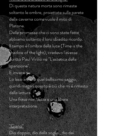
Di questa natura morta sono rimaste
soltanto le ombre, proiettate sulla parete
della caverna come vuole il mito di
Platone.
Delle promesse che ci sono state fatte
abbiamo soltanto il loro sbiadito ricordo.
Il tempo è l'ombra della luce (Time is the
shadow of the light), credevo l'avesse
scritto Paul Virilio ne "L'estetica della
sparizione".
E invece no.
Lo lessi anni fa quel bellissimo saggio,
quindi magari questo è ciò che mi è rimasto
dalla lettura.
Una frase non detta e una libera
interpretazione.
"Giano"
Dio doppio, dio della soglia , dio del