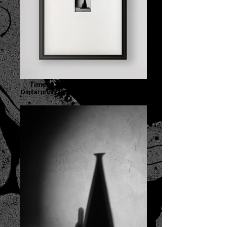
Time is the shadow of the light
Digital print on Baryta paper-40x50cm-2021