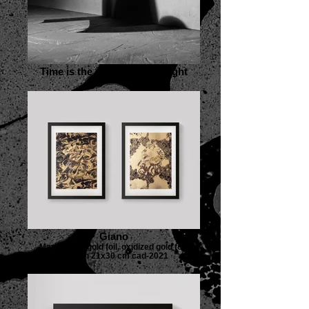
Time is the shadow of the light
Giano
Marbling on gold foil, oxidized gold foil-
diptych 21x30 cm cad-2021