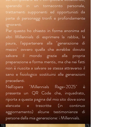
sperando in un tornaconto personale,
trattamenti supponenti ed opportunisti da
parte di personaggi tronfi e profondamente
ignoranti.
Per questo ho chiesto in forma anonima ad
altri Millennials di esprimere la rabbia, la
paura, l'appartenere alla "generazione di
mezzo" ovvero quella che avrebbe dovuto
salvare il mondo grazie alla propria
preparazione e forma mentis, ma che nei fatti
non è riuscita a salvare se stessa attraverso il
sano e fisiologico sostituirsi alle generazioni
precedenti.
Nell'opera "Millennials Rage-2025" è
presente un QR Code che, inquadrato,
riporta a questa pagina del mio sito dove sono
elencate e trascritte (in continuo
aggiornamento) alcune testimonianze di
persone della mia generazione: i Millennials.